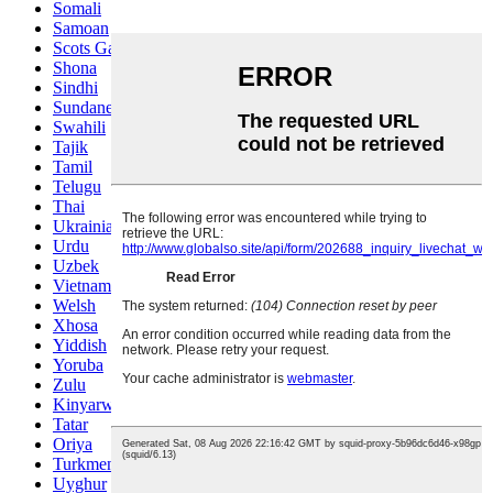
Somali
Samoan
Scots Gaelic
Shona
Sindhi
Sundanese
Swahili
Tajik
Tamil
Telugu
Thai
Ukrainian
Urdu
Uzbek
Vietnamese
Welsh
Xhosa
Yiddish
Yoruba
Zulu
Kinyarwanda
Tatar
Oriya
Turkmen
Uyghur